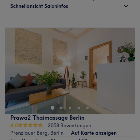
Schnellansicht Saloninfos
Montag
10:00
–
20:00
Dienstag
10:00
–
20:00
Mittwoch
10:00
–
20:00
Donnerstag
10:00
–
20:00
Freitag
10:00
–
20:00
Samstag
10:00
–
20:00
Sonntag
Geschlossen
Im schönen Prenzlauer Berg kannst du es dir jetzt so
richtig gut gehen lassen. Zwischen Alltagsstress und
Großstadt-Trubel gönnt man sich leider viel zu selten eine
Auszeit. Bei Lavy Beauty & Wellness kannst du dich ab
sofort von Profis verwöhnen lassen und die Welt um dich
Prawa2 Thaimassage Berlin
herum einfach mal vergessen. Alles was du für deine
4,8
2058 Bewertungen
Beauty-Auszeit brauchst, ist ein Termin und diesen
Prenzlauer Berg, Berlin
Auf Karte anzeigen
bekommst du über Treatwell – online oder per App!