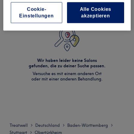
Cookie-
Alle Cookies
Einstellungen
akzeptieren
Wir haben leider keine Salons
gefunden, die zu deiner Suche passen.
Versuche es mit einem anderen Ort
oder mit einer anderen Behandlung.
Treatwell
Deutschland
Baden-Württemberg
>
>
>
Stuttgart
Obertürkheim
>