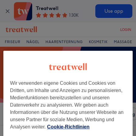
Treatwell
Use app
130K
LOGIN
FRISEUR
NÄGEL
HAARENTFERNUNG
KOSMETIK
MASSAGE
Wir verwenden eigene Cookies und Cookies von
Dritten, um Inhalte und Anzeigen zu personalisieren,
Medienfunktionen bereitzustellen und unseren
Datenverkehr zu analysieren. Wir geben auch
Informationen über die Nutzung unserer Webseite an
Sortieren nach
Salons
Expressangebote
Bewertung
unsere Partner für soziale Medien, Werbung und
Analysen weiter.
Cookie-Richtlinien