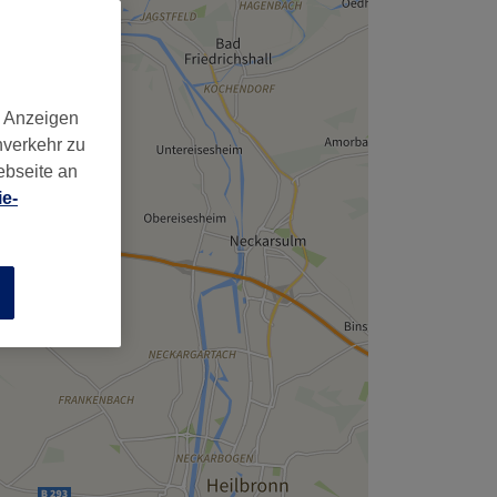
d Anzeigen
nverkehr zu
ebseite an
e-
n