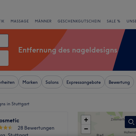
IK
MASSAGE
MÄNNER
GESCHENKGUTSCHEIN
SALE %
UNS
Entfernung des nageldesigns
rheiten
Marken
Salons
Expressangebote
Bewertung
ns in Stuttgart
+
Cosmetic
28 Bewertungen
−
rg, Stuttgart