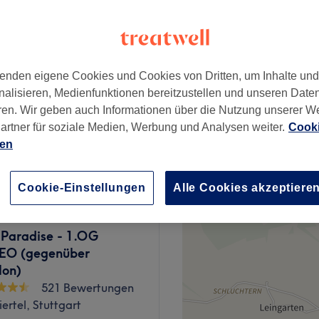
 Minute
enden eigene Cookies und Cookies von Dritten, um Inhalte un
ab
20 €
nalisieren, Medienfunktionen bereitzustellen und unseren Date
Spare bis zu 20%
ren. Wir geben auch Informationen über die Nutzung unserer W
artner für soziale Medien, Werbung und Analysen weiter.
Cooki
ab
28 €
ien
Spare bis zu 20%
Cookie-Einstellungen
Alle Cookies akzeptiere
 Paradise - 1.OG
EO (gegenüber
lon)
521 Bewertungen
ertel, Stuttgart