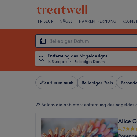
FRISEUR
NÄGEL
HAARENTFERNUNG
KOSMET
Entfernung des Nageldesigns
in Stuttgart
・
Beliebiges Datum
Sortieren nach
Beliebiger Preis
Besonde
22 Salons die anbieten:
entfernung des nageldesig
Alice 
4,7
Rosenbe