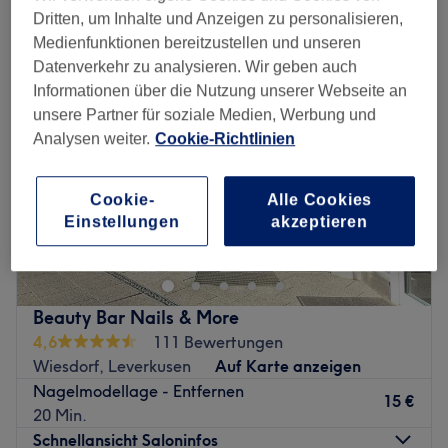
entfernung des nageldesigns in der Nähe von Wiesdorf, Leverkusen
Dritten, um Inhalte und Anzeigen zu personalisieren,
Medienfunktionen bereitzustellen und unseren
Datenverkehr zu analysieren. Wir geben auch
Informationen über die Nutzung unserer Webseite an
unsere Partner für soziale Medien, Werbung und
Analysen weiter.
Cookie-Richtlinien
Cookie-
Alle Cookies
Einstellungen
akzeptieren
Beauty Bar Nails & More
4,6
111 Bewertungen
Wiesdorf, Leverkusen
Auf Karte anzeigen
Nagelmodellage - Entfernen
15 €
20 Min.
Schnellansicht Saloninfos