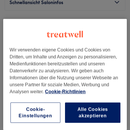
Schnellansicht Saloninfos
Montag
10:00
–
20:00
Dienstag
10:00
–
20:00
Mittwoch
10:00
–
20:00
Donnerstag
10:00
–
20:00
Freitag
10:00
–
20:00
Wir verwenden eigene Cookies und Cookies von
Samstag
10:00
–
20:00
Dritten, um Inhalte und Anzeigen zu personalisieren,
Sonntag
Geschlossen
Medienfunktionen bereitzustellen und unseren
Datenverkehr zu analysieren. Wir geben auch
Ein gepflegtes Äußeres bis in die Fingerspitzen ist für
Informationen über die Nutzung unserer Webseite an
viele ein Muss. Daher schaue im Salon Beauty Garden
unsere Partner für soziale Medien, Werbung und
(Hamburger Meile) in Mundsburg vorbei und lass dich
Analysen weiter.
Cookie-Richtlinien
von professionellen Leistungen und mit Bedacht
ausgewählten Produkten überzeugen.
Beauty Nails - Dehnhaide Hamburg
Cookie-
Alle Cookies
Nächste öffentliche Verkehrsmittel:
4,5
36 Bewertungen
Einstellungen
akzeptieren
Nur wenige Gehminuten entfernt befindet sich die U-
Barmbek-Süd, Hamburg
Auf Karte anzeigen
Bahnhaltestelle Hamburger Straße.
Ablösen