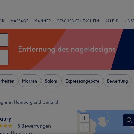
IK
MASSAGE
MÄNNER
GESCHENKGUTSCHEIN
SALE %
UNS
Entfernung des nageldesigns
rheiten
Marken
Salons
Expressangebote
Bewertung
signs in Hamburg und Umland
+
auty
5 Bewertungen
−
horn, Hamburg