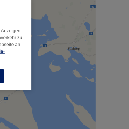
d Anzeigen
nverkehr zu
ebseite an
e-
n