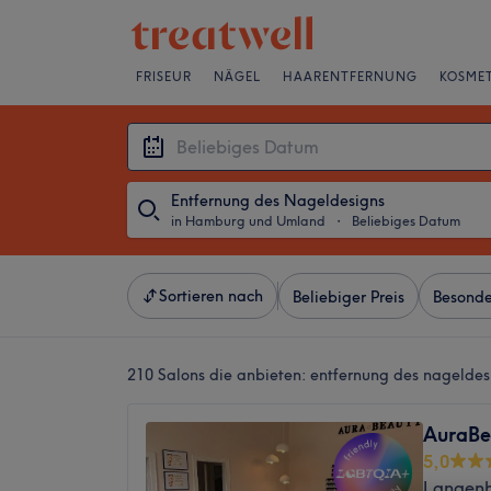
FRISEUR
NÄGEL
HAARENTFERNUNG
KOSMET
Entfernung des Nageldesigns
in Hamburg und Umland
・
Beliebiges Datum
Sortieren nach
Beliebiger Preis
Besonde
210 Salons die anbieten:
entfernung des nagelde
AuraBe
5,0
Langen