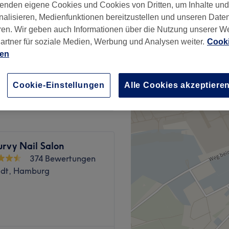
enden eigene Cookies und Cookies von Dritten, um Inhalte un
rg, Hamburg
nalisieren, Medienfunktionen bereitzustellen und unseren Date
ren. Wir geben auch Informationen über die Nutzung unserer W
artner für soziale Medien, Werbung und Analysen weiter.
Cooki
ien
ab
8 €
Cookie-Einstellungen
Alle Cookies akzeptiere
rvy Nail Salon
374 Bewertungen
adt, Hamburg
m Herzen von St. Georg, das