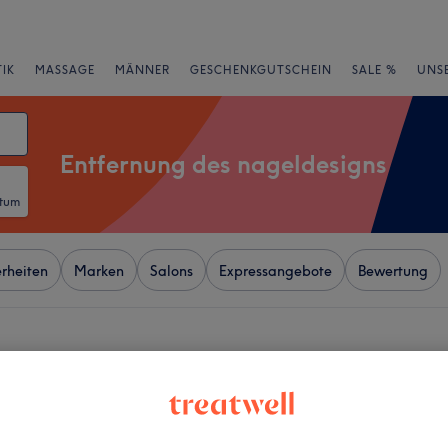
IK
MASSAGE
MÄNNER
GESCHENKGUTSCHEIN
SALE %
UNS
Entfernung des nageldesigns
atum
rheiten
Marken
Salons
Expressangebote
Bewertung
. Georg, Hamburg
+
ils
394 Bewertungen
−