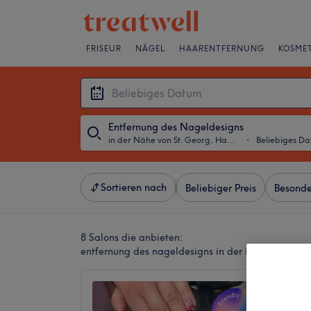
FRISEUR
NÄGEL
HAARENTFERNUNG
KOSMET
Entfernung des Nageldesigns
in der Nähe von St. Georg, Hamburg
・
Beliebiges D
Sortieren nach
Beliebiger Preis
Besonde
8 Salons die anbieten:
entfernung des nageldesigns in der Nähe von St
Her Na
4,8