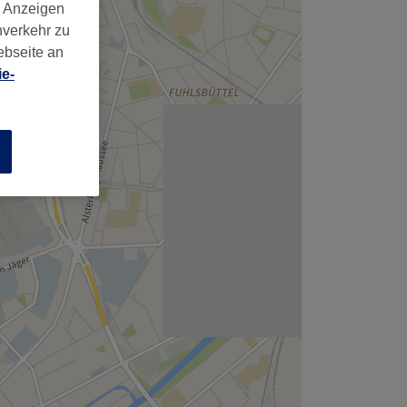
,
d Anzeigen
nverkehr zu
ebseite an
e-
n