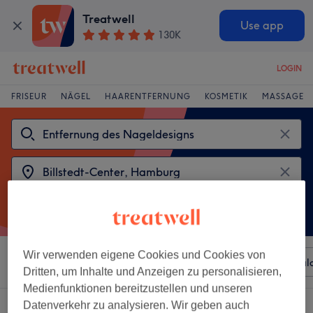
Treatwell
Use app
130K
LOGIN
FRISEUR
NÄGEL
HAARENTFERNUNG
KOSMETIK
MASSAGE
Wir verwenden eigene Cookies und Cookies von
Sortieren nach
Beliebiger Preis
Besonderheiten
Sal
Dritten, um Inhalte und Anzeigen zu personalisieren,
Medienfunktionen bereitzustellen und unseren
Datenverkehr zu analysieren. Wir geben auch
2 Salons die anbieten: