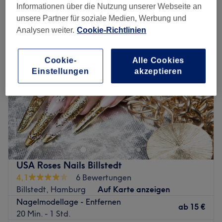
entfernung des nageldesigns in der Nähe von Billstedt-Center,
Informationen über die Nutzung unserer Webseite an
Hamburg
unsere Partner für soziale Medien, Werbung und
Analysen weiter.
Cookie-Richtlinien
Cookie-
Alle Cookies
Einstellungen
akzeptieren
USA Roses Nails Billstedt
4,1
6 Bewertungen
Billstedt, Hamburg
Auf Karte anzeigen
Nagelmodellage - Entfernen
ab
15 €
20 Min. - 1 Std.