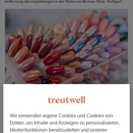
entfernung des nageldesigns in der Nähe von Berliner Platz, Stuttgart
Alice Cosmetic
4,7
28 Bewertungen
Rosenberg, Stuttgart
Auf Karte anzeigen
Last Minute
Wir verwenden eigene Cookies und Cookies von
ab
20 €
Dritten, um Inhalte und Anzeigen zu personalisieren,
Shellac entfernen
Medienfunktionen bereitzustellen und unseren
20 Min.
Spare bis zu 20%