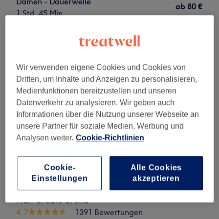
Damen - Dauerwelle
ab
80 €
1 Std. 45 Min.
Schnellansicht Saloninfos
Montag
Geschlossen
Dienstag
10:00
–
19:00
Wir verwenden eigene Cookies und Cookies von
Mittwoch
10:00
–
19:00
Dritten, um Inhalte und Anzeigen zu personalisieren,
Donnerstag
10:00
–
19:00
Medienfunktionen bereitzustellen und unseren
Freitag
10:00
–
19:00
Datenverkehr zu analysieren. Wir geben auch
Samstag
10:00
–
17:00
Informationen über die Nutzung unserer Webseite an
Sonntag
Geschlossen
unsere Partner für soziale Medien, Werbung und
Analysen weiter.
Cookie-Richtlinien
Suchst du einen ausgezeichneten Friseur in deiner Nähe?
Dann ist der Salon Madame & Monsieur in Frankfurt,
Cookie-
Alle Cookies
Gallus wie für dich gemacht. Hier wirst du verwöhnt und
Einstellungen
akzeptieren
deine individuelle Wunschfrisur wird mit passender
Beratung gefunden. Komm vorbei und lass dich
Hair Studio Bruna
überzeugen.
4,7
1391 Bewertungen