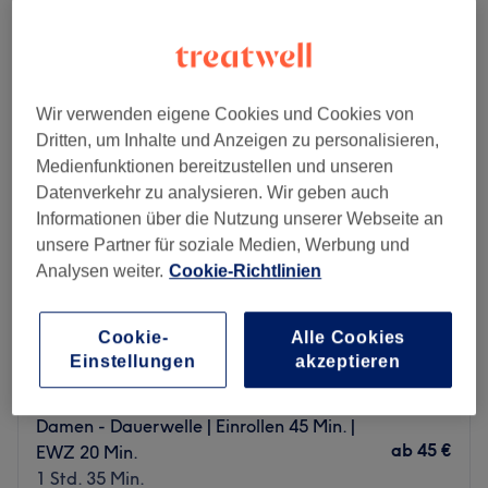
dauerwelle in der Nähe von Neuallermöhe, Hamburg
Wir verwenden eigene Cookies und Cookies von
Dritten, um Inhalte und Anzeigen zu personalisieren,
Medienfunktionen bereitzustellen und unseren
Datenverkehr zu analysieren. Wir geben auch
Informationen über die Nutzung unserer Webseite an
unsere Partner für soziale Medien, Werbung und
Analysen weiter.
Cookie-Richtlinien
Cookie-
Alle Cookies
Ladie's & Gent's Friseure
Einstellungen
akzeptieren
4,9
258 Bewertungen
Bergedorf, Hamburg
Auf Karte anzeigen
Damen - Dauerwelle | Einrollen 45 Min. |
ab
45 €
EWZ 20 Min.
1 Std. 35 Min.