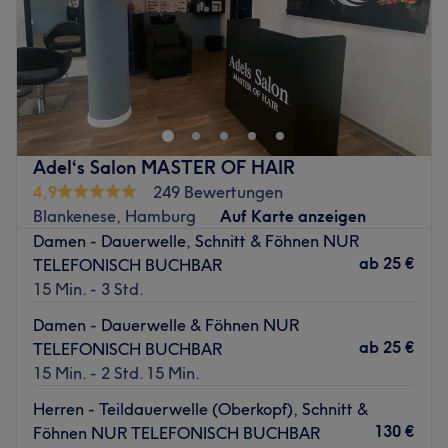
Sonntag
Geschlossen
Lust auf tolle Haarschnitte und moderne Farben? Komm
im Glamour Hair Salon in Hamburg, Wandsbek, vorbei
und suche dir aus dem vielfältigen Angebot das Passende
für dich heraus.
Nächste öffentliche Verkehrsmittel:
Adel‘s Salon MASTER OF HAIR
4,9
249 Bewertungen
Der U-Bahnhof Wandsbek-Markt ist nur wenige
Blankenese, Hamburg
Auf Karte anzeigen
Gehminuten entfernt.
Damen - Dauerwelle, Schnitt & Föhnen NUR
Das Team:
ab
25 €
TELEFONISCH BUCHBAR
Die Spezialisten haben durch langjährige Erfahrung und
15 Min. - 3 Std.
durch die Nutzung neuester Methoden ein Auge für den
Damen - Dauerwelle & Föhnen NUR
richtigen Style, der genau zu dir passt. Sie sprechen
ab
25 €
TELEFONISCH BUCHBAR
Deutsch, Englisch und Türkisch.
15 Min. - 2 Std. 15 Min.
Was uns an dem Salon gefällt:
Herren - Teildauerwelle (Oberkopf), Schnitt &
Atmosphäre: Modern, schick, authentisch.
130 €
Föhnen NUR TELEFONISCH BUCHBAR
Expertise: Haarverwandlungen & Colorationen.