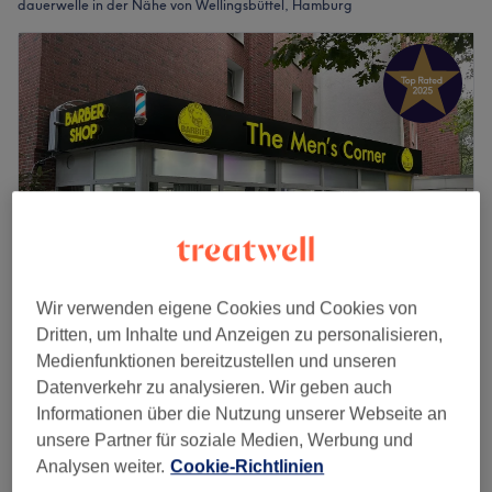
dauerwelle in der Nähe von Wellingsbüttel, Hamburg
Wir verwenden eigene Cookies und Cookies von
Dritten, um Inhalte und Anzeigen zu personalisieren,
The Men’s Corner
Medienfunktionen bereitzustellen und unseren
5,0
672 Bewertungen
Datenverkehr zu analysieren. Wir geben auch
Steilshoop, Hamburg
Auf Karte anzeigen
Informationen über die Nutzung unserer Webseite an
50 €
Herren - Dauerwelle
unsere Partner für soziale Medien, Werbung und
1 Std. 30 Min.
70 €
Analysen weiter.
Cookie-Richtlinien