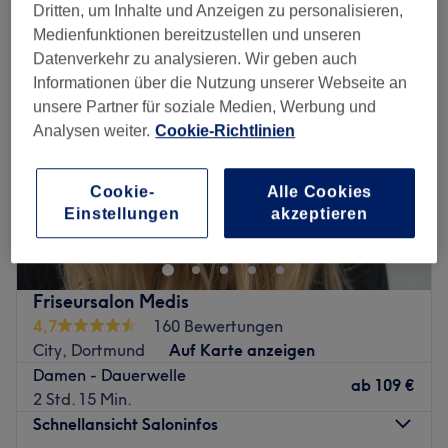
Dritten, um Inhalte und Anzeigen zu personalisieren,
Medienfunktionen bereitzustellen und unseren
Datenverkehr zu analysieren. Wir geben auch
Informationen über die Nutzung unserer Webseite an
unsere Partner für soziale Medien, Werbung und
Analysen weiter.
Cookie-Richtlinien
Cookie-
Alle Cookies
Einstellungen
akzeptieren
Friseursalon Medis
4,7
160 Bewertungen
City, Dortmund
Auf Karte anzeigen
Damen - Dauerwelle
ab
109 €
2 Std. 15 Min.
Schnellansicht Saloninfos