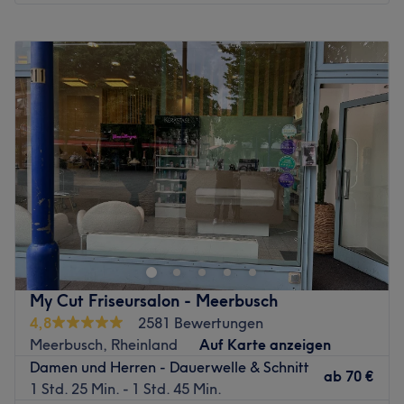
Montag
09:30
–
19:00
Dienstag
09:30
–
19:00
Mittwoch
09:30
–
19:00
Donnerstag
09:30
–
19:00
Freitag
09:30
–
19:00
Samstag
09:30
–
17:00
Sonntag
Geschlossen
Willkommen bei Bandido Barber & Beauty, deinem
modernen Friseursalon in Porz-Mitte. Hier erwartet dich
eine echte Auszeit vom Alltag, bei der sich alles um deine
individuellen Haarbedürfnisse dreht. Egal, ob du dir
einen frischen Schnitt, brillante Farbe oder ein komplettes
My Cut Friseursalon - Meerbusch
Umstyling wünschst – hier steht dein Look immer im
4,8
2581 Bewertungen
Mittelpunkt. Das stilvolle und ruhige Ambiente sorgt
Meerbusch, Rheinland
Auf Karte anzeigen
sofort dafür, dass du dich rundum wohlfühlst und
Damen und Herren - Dauerwelle & Schnitt
entspannen kannst. Genieße absolute Präzision und lass
ab
70 €
1 Std. 25 Min. - 1 Std. 45 Min.
dein Haar zum Strahlen bringen.