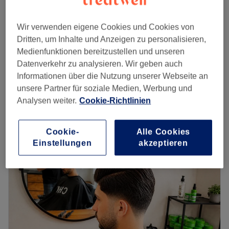
70 €
1 Std.
Extras: Kostenlose Parkplätze, Haustiere erlaubt,
kinderfreundlich, nur Damen, klimatisiert, barrierefrei,
Herren - Dauerwelle Ganzer kopf
Wir verwenden eigene Cookies und Cookies von
100 €
kostenloses WLAN, kostenlose Getränke.
1 Std. 45 Min.
Dritten, um Inhalte und Anzeigen zu personalisieren,
Zurück zur Salonansicht
Medienfunktionen bereitzustellen und unseren
Herren - Dauerwelle nur deckhaare &
Datenverkehr zu analysieren. Wir geben auch
95 €
Waschen,Schneiden,Stylen
Informationen über die Nutzung unserer Webseite an
2 Std. 30 Min.
unsere Partner für soziale Medien, Werbung und
Schnellansicht Saloninfos
Analysen weiter.
Cookie-Richtlinien
Montag
10:00
–
19:00
Cookie-
Alle Cookies
Dienstag
10:00
–
19:00
Einstellungen
akzeptieren
Mittwoch
10:00
–
19:00
Donnerstag
10:00
–
19:00
Freitag
10:00
–
19:00
Samstag
10:00
–
19:00
Sonntag
Geschlossen
Haus des Barbers ist ein renommierter Barbershop, der