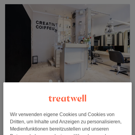
Creative Coiffeur
4,7
294 Bewertungen
Tegel, Berlin
Auf Karte anzeigen
Damen - Dauerwelle
Wir verwenden eigene Cookies und Cookies von
65,10 €
1 Std. 10 Min.
Dritten, um Inhalte und Anzeigen zu personalisieren,
Schnellansicht Saloninfos
Medienfunktionen bereitzustellen und unseren