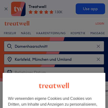
Treatwell
Use app
130K
LOGIN
FRISEUR
NÄGEL
HAARENTFERNUNG
KOSMETIK
MASSAGE
Sortieren nach
Beliebiger Preis
Besonderheiten
Mar
Wir verwenden eigene Cookies und Cookies von
Dritten, um Inhalte und Anzeigen zu personalisieren,
2 Salons die anbieten: