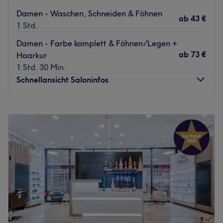
Damen - Waschen, Schneiden & Föhnen
ab
43 €
1 Std.
Damen - Farbe komplett & Föhnen/Legen +
ab
73 €
Haarkur
1 Std. 30 Min.
Schnellansicht Saloninfos
Montag
09:30
–
19:00
Dienstag
09:30
–
19:00
Mittwoch
09:30
–
19:00
Donnerstag
09:30
–
19:00
Freitag
09:30
–
19:00
Samstag
09:30
–
18:00
Sonntag
Geschlossen
Suchst du einen ausgezeichneten Friseur in deiner Nähe?
Dann ist der Salon