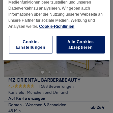
damenhaarschnitt in der Nähe von Karlsfeld, München und Umland
Medienfunktionen bereitzustellen und unseren
Datenverkehr zu analysieren. Wir geben auch
Informationen über die Nutzung unserer Webseite an
unsere Partner für soziale Medien, Werbung und
Analysen weiter.
Cookie-Richtlinien
Cookie-
Alle Cookies
Einstellungen
akzeptieren
MZ ORIENTAL BARBER&BEAUTY
4,7
1588 Bewertungen
Karlsfeld, München und Umland
Auf Karte anzeigen
Damen - Waschen & Schneiden
ab
26 €
45 Min.