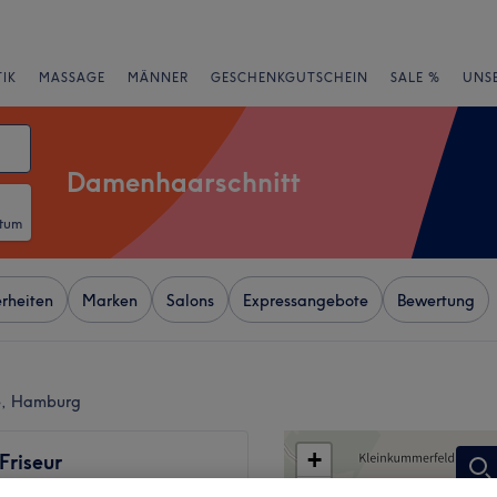
IK
MASSAGE
MÄNNER
GESCHENKGUTSCHEIN
SALE %
UNS
Damenhaarschnitt
atum
rheiten
Marken
Salons
Expressangebote
Bewertung
e, Hamburg
+
Friseur
133 Bewertungen
−