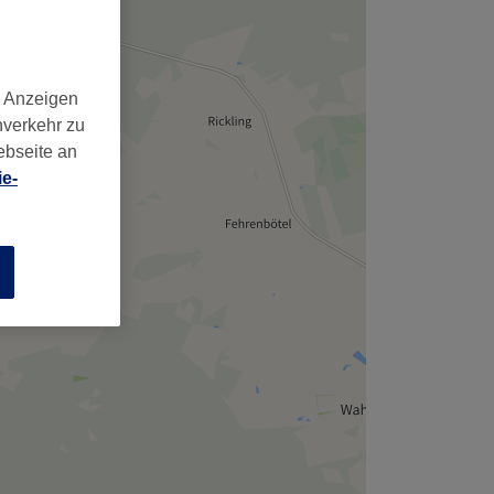
,
d Anzeigen
nverkehr zu
ebseite an
e-
n