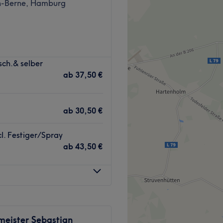
-Berne, Hamburg
Farben? Komm im Salon
ch.& selber
i und suche dir aus dem
ab
37,50 €
 heraus.
 und Busverbindungen, ist
ab
30,50 €
. Festiger/Spray
ab
43,50 €
 gemacht und steckt sein
utsch, Englisch und Türkisch
meister Sebastian