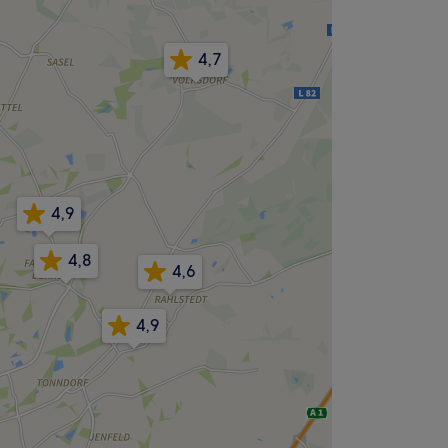
4,7
4,9
4,8
4,6
4,9