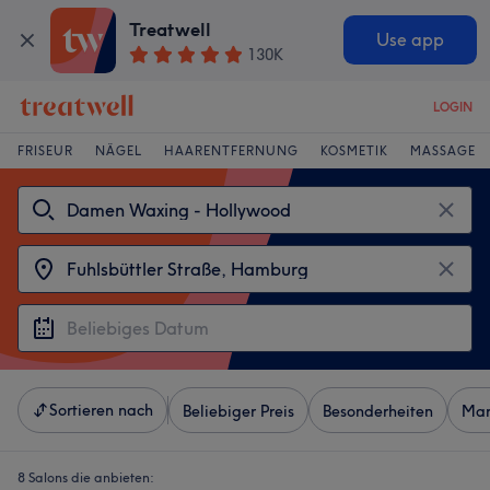
Treatwell
Use app
130K
LOGIN
FRISEUR
NÄGEL
HAARENTFERNUNG
KOSMETIK
MASSAGE
Sortieren nach
Beliebiger Preis
Besonderheiten
Mar
8 Salons die anbieten: