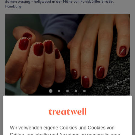
damen waxing - hollywood in der Nähe von Fuhlsbüttler Straße,
Hamburg
Sei hübsch bei Ioanna
5,0
140 Bewertungen
Borgweg, Hamburg
Auf Karte anzeigen
Damen Waxing - Intim
20 €
Wir verwenden eigene Cookies und Cookies von
20 Min.
Dritten, um Inhalte und Anzeigen zu personalisieren,