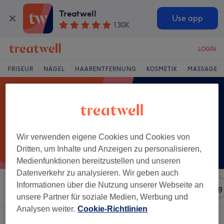
Treatwell
Use app
130K
LOGIN
FRISEUR
NÄGEL
HAARENTFERNUNG
KOSMETIK
MASSAGE
Wir verwenden eigene Cookies und Cookies von
Dritten, um Inhalte und Anzeigen zu personalisieren,
Medienfunktionen bereitzustellen und unseren
Datenverkehr zu analysieren. Wir geben auch
Informationen über die Nutzung unserer Webseite an
Sortieren nach
Salons
Expressangebote
Bewertung
unsere Partner für soziale Medien, Werbung und
Analysen weiter.
Cookie-Richtlinien