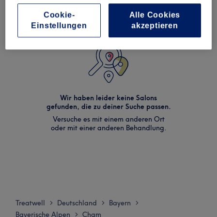
Cookie-
Alle Cookies
Einstellungen
akzeptieren
Wir haben leider keine Salons
gefunden, die zu deiner Suche passen.
Versuche es mit einem anderen Ort
oder mit einer anderen Behandlung.
Treatwell
Deutschland
Bayern
>
>
>
Bayerische Alpen
Cham
>