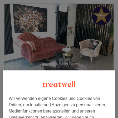
Divin Glow
5,0
207 Bewertungen
Freilassing, Bayerische Alpen
Auf Karte anzeigen
Wir verwenden eigene Cookies und Cookies von
Damen Waxing - Oberlippe
Dritten, um Inhalte und Anzeigen zu personalisieren,
10 €
10 Min.
Medienfunktionen bereitzustellen und unseren
Datenverkehr zu analysieren. Wir geben auch