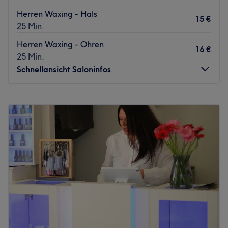
Herren Waxing - Hals
15 €
25 Min.
Herren Waxing - Ohren
16 €
25 Min.
Schnellansicht Saloninfos
Montag
10:00
–
20:00
Dienstag
10:00
–
20:00
Mittwoch
10:00
–
20:00
Donnerstag
10:00
–
20:00
Freitag
10:00
–
20:00
Samstag
Geschlossen
Sonntag
Geschlossen
Direkt am Sindlinger Bahnhof im Westen Frankfurts wird
bei Bella Waxing unerwünschten Härchen der Kampf
angesagt! Wenn du auf eine seidig-glatte Haut ohne