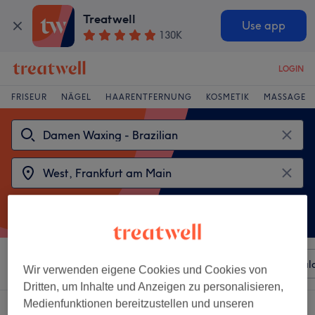
Treatwell
Use app
130K
LOGIN
FRISEUR
NÄGEL
HAARENTFERNUNG
KOSMETIK
MASSAGE
Sortieren nach
Beliebiger Preis
Besonderheiten
Sal
Wir verwenden eigene Cookies und Cookies von
Dritten, um Inhalte und Anzeigen zu personalisieren,
Medienfunktionen bereitzustellen und unseren
2 Salons die anbieten: