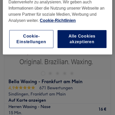
damen waxing - brazilian in West, Frankfurt am Main
Datenverkehr zu analysieren. Wir geben auch
Informationen über die Nutzung unserer Webseite an
unsere Partner für soziale Medien, Werbung und
Analysen weiter.
Cookie-Richtlinien
Cookie-
Alle Cookies
Einstellungen
akzeptieren
Bella Waxing - Frankfurt am Main
4,9
671 Bewertungen
Sindlingen, Frankfurt am Main
Auf Karte anzeigen
Herren Waxing - Nase
16 €
15 Min.