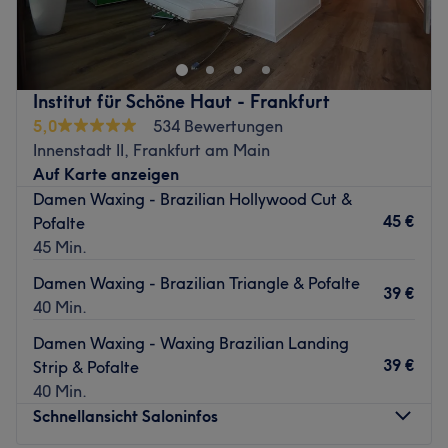
nervige Haarentfernungsmethoden, deren Ergebnisse nur
für kurze Zeit anhalten? Dann solltest du bei Studio
Ramos in Frankfurt am Main vorbeischauen. Hier wird dir
mit der Waxing oder Sugaring Technik für bis zu 4
Institut für Schöne Haut - Frankfurt
Wochen stoppelfreie Haut gezaubert!
5,0
534 Bewertungen
Nächste öffentliche Verkehrsmittel:
Innenstadt II, Frankfurt am Main
Auf Karte anzeigen
Nur wenige Gehminuten vom Studio entfernt befindet
Damen Waxing - Brazilian Hollywood Cut &
sich die U-Bahnhaltestelle Frankfurt (Main)
45 €
Pofalte
Glauburgstraße.
45 Min.
Das Team:
Damen Waxing - Brazilian Triangle & Pofalte
Die zuvorkommende Inhaberin Cristiane ist Brasilianische
39 €
40 Min.
Expertin für Waxing und Sugaring sowie staatlich
geprüfte Kosmetikerin. Sie widmet ihre Aufmerksamkeit
Damen Waxing - Waxing Brazilian Landing
ausschließlich dir und garantiert ein stoppelfreies Waxing
39 €
Strip & Pofalte
und Sugaring Ergebnis.
40 Min.
Schnellansicht Saloninfos
Was uns an dem Salon gefällt: