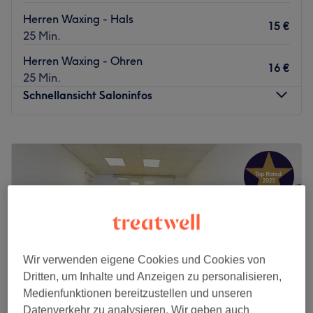
Herren Waxing - Hals
15 €
25 Min.
Herren Waxing - Ohren
16 €
25 Min.
Schnellansicht Saloninfos
Montag
10:00
–
20:00
Dienstag
10:00
–
20:00
Mittwoch
10:00
–
20:00
Donnerstag
10:00
–
20:00
Freitag
10:00
–
20:00
Samstag
Geschlossen
Sonntag
Geschlossen
Wir verwenden eigene Cookies und Cookies von
Direkt am Sindlinger Bahnhof im Westen Frankfurts wird
Dritten, um Inhalte und Anzeigen zu personalisieren,
bei Bella Waxing unerwünschten Härchen der Kampf
Medienfunktionen bereitzustellen und unseren
angesagt! Wenn du auf eine seidig-glatte Haut ohne
Datenverkehr zu analysieren. Wir geben auch