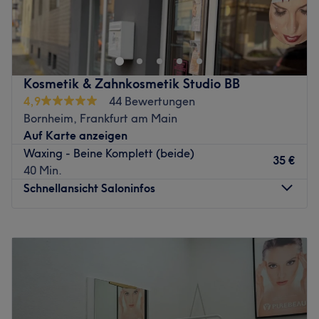
Nächste öffentliche Verkehrsmittel:
Fußläufig erreichst du die S-Bahn-Station Frankfurt
Hauptwache in nur zwei Minuten.
Das Team:
Kosmetik & Zahnkosmetik Studio BB
Was uns an dem Salon gefällt:
4,9
44 Bewertungen
Atmosphäre: Herzlich, einladend, zum Wohlfühlen.
Bornheim, Frankfurt am Main
Expertise: Gesichtsbehandlungen, Mani- und Pediküre,
Auf Karte anzeigen
Augenbrauen- und Wimpernbehandlungen, Styling.
Waxing - Beine Komplett (beide)
35 €
Extras: Kostenfreie Getränke und WLAN, keine Haustiere
40 Min.
erlaubt.
Schnellansicht Saloninfos
Zurück zur Salonansicht
Montag
Geschlossen
Dienstag
Geschlossen
Mittwoch
Geschlossen
Donnerstag
11:00
–
16:00
Freitag
11:00
–
16:00
Samstag
11:00
–
16:00