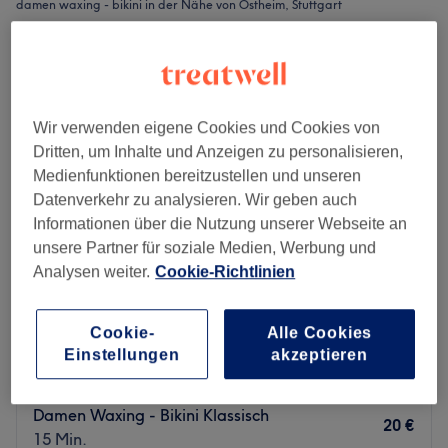
damen waxing - bikini in der Nähe von Ostheim, Stuttgart
Wir verwenden eigene Cookies und Cookies von
Dritten, um Inhalte und Anzeigen zu personalisieren,
Medienfunktionen bereitzustellen und unseren
Datenverkehr zu analysieren. Wir geben auch
Informationen über die Nutzung unserer Webseite an
unsere Partner für soziale Medien, Werbung und
Analysen weiter.
Cookie-Richtlinien
Schönheitswerk bei Lena GmbH
Cookie-
Alle Cookies
5,0
81 Bewertungen
Einstellungen
akzeptieren
zu weiteren Stadtteilen, Stuttgart
Auf Karte anzeigen
Damen Waxing - Bikini Klassisch
20 €
15 Min.