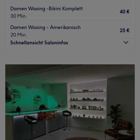
Damen Waxing -Bikini Komplett
40 €
30 Min.
Damen Waxing - Amerikanisch
25 €
20 Min.
Schnellansicht Saloninfos
Montag
Geschlossen
Dienstag
Geschlossen
Mittwoch
10:00
–
18:00
Donnerstag
10:00
–
18:00
Freitag
10:00
–
18:00
Samstag
10:00
–
16:00
Sonntag
Geschlossen
Samtweiche, gepflegte und glatte Haut dank
professioneller Haarentfernung mittels Warmwachs -
unser Tipp: Schönheitswerk bei Lena GmbH in Stuttgart!