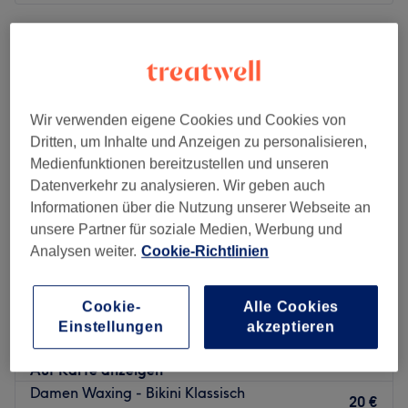
Montag
10:00
–
18:00
Dienstag
10:00
–
20:00
Mittwoch
10:00
–
20:00
Donnerstag
10:00
–
20:00
Freitag
10:00
–
20:00
Wir verwenden eigene Cookies und Cookies von
Samstag
10:00
–
20:00
Dritten, um Inhalte und Anzeigen zu personalisieren,
Sonntag
Geschlossen
Medienfunktionen bereitzustellen und unseren
Datenverkehr zu analysieren. Wir geben auch
Cocoon-Wellness & Beauty ist eine renommierte
Informationen über die Nutzung unserer Webseite an
Massagepraxis, die sich in der pulsierenden Stadt
unsere Partner für soziale Medien, Werbung und
Stuttgart befindet. Der Ort ist ein Zufluchtsort für alle, die
Analysen weiter.
Cookie-Richtlinien
Entspannung suchen und ihre innere Schönheit neu
entdecken möchten.
Schönheitswerk bei Lena GmbH
Cookie-
Alle Cookies
Nächste öffentliche Verkehrsmittel:
5,0
81 Bewertungen
Einstellungen
akzeptieren
zu weiteren Stadtteilen, Stuttgart
Die Haltestelle Rosenberg-/Seidenstraße ist in wenigen
Auf Karte anzeigen
Gehminuten erreichbar.
Damen Waxing - Bikini Klassisch
20 €
Das Team: