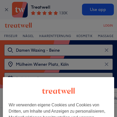
Treatwell
Use app
130K
LOGIN
FRISEUR
NÄGEL
HAARENTFERNUNG
KOSMETIK
MASSAGE
Sortieren nach
Beliebiger Preis
Besonderheiten
Sal
Wir verwenden eigene Cookies und Cookies von
Dritten, um Inhalte und Anzeigen zu personalisieren,
2 Salons die anbieten: