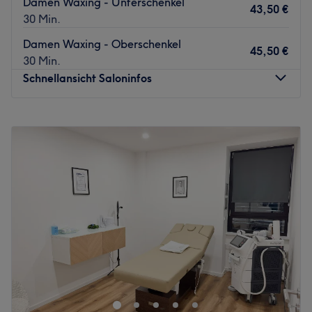
Damen Waxing - Unterschenkel
43,50 €
30 Min.
Damen Waxing - Oberschenkel
45,50 €
30 Min.
Schnellansicht Saloninfos
Montag
Geschlossen
Dienstag
10:00
–
20:00
Mittwoch
10:00
–
19:00
Donnerstag
10:00
–
19:00
Freitag
10:00
–
19:00
Samstag
10:00
–
17:00
Sonntag
Geschlossen
Willkommen bei SIBEL COSMETIC Hair & Beauty in Köln.
Deiner TOP Adresse für erstklassige Dienstleistungen rund
um die Schönheit und Körperpflege. Entspanne bei deiner
Behandlung und verlasse den Salon mit einem neuen