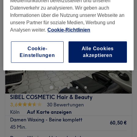
Medienfunktionen bereitzustellen und unseren
damen waxing - beine in der Nähe von Mülheim Wiener Platz, Köln
Datenverkehr zu analysieren. Wir geben auch
Informationen über die Nutzung unserer Webseite an
unsere Partner für soziale Medien, Werbung und
Analysen weiter.
Cookie-Richtlinien
Cookie-
Alle Cookies
Einstellungen
akzeptieren
SIBEL COSMETIC Hair & Beauty
3,6
30 Bewertungen
Köln
Auf Karte anzeigen
Damen Waxing - Beine komplett
60,50 €
45 Min.