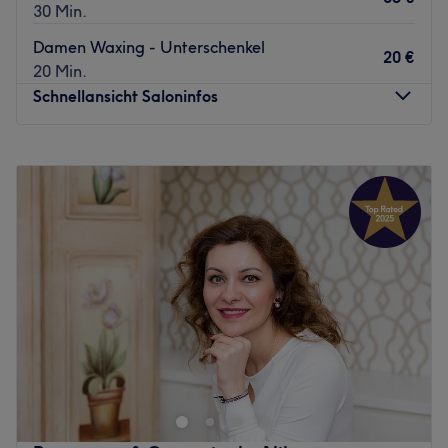
30 Min.
Damen Waxing - Unterschenkel
20 €
20 Min.
Schnellansicht Saloninfos
Montag
09:30
–
19:30
Dienstag
09:30
–
19:30
Mittwoch
09:30
–
19:30
Donnerstag
09:30
–
19:30
Freitag
09:30
–
19:30
Samstag
09:00
–
18:00
Sonntag
Geschlossen
Hallo Freunde der Körperverwöhnung! Im Herzen von
Köln - Sülz findet man nun den Kosmetiksalon My Beauty
Studio in einer ruhigen Seitenstraße. Wer mag, kann sich
seinen persönlichen Termin für ausgewählte Schönheit
und Pflege ganz einfach online über Treatwell raussuchen