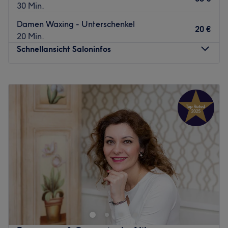
30 Min.
Damen Waxing - Unterschenkel
20 €
20 Min.
Schnellansicht Saloninfos
Montag
09:30
–
19:30
Dienstag
09:30
–
19:30
Mittwoch
09:30
–
19:30
Donnerstag
09:30
–
19:30
Freitag
09:30
–
19:30
Samstag
09:00
–
18:00
Sonntag
Geschlossen
Hallo Freunde der Körperverwöhnung! Im Herzen von
Köln - Sülz findet man nun den Kosmetiksalon My Beauty
Studio in einer ruhigen Seitenstraße. Wer mag, kann sich
seinen persönlichen Termin für ausgewählte Schönheit
und Pflege ganz einfach online über Treatwell raussuchen