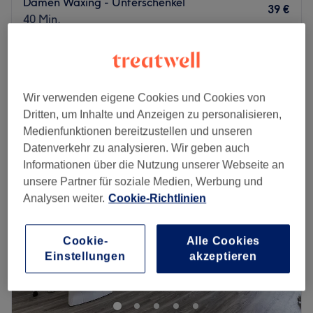
Damen Waxing - Unterschenkel
39 €
40 Min.
Damen Waxing - Beine komplett
75 €
1 Std. 15 Min.
Schnellansicht Saloninfos
Wir verwenden eigene Cookies und Cookies von
Dritten, um Inhalte und Anzeigen zu personalisieren,
Montag
Geschlossen
Medienfunktionen bereitzustellen und unseren
Dienstag
10:00
–
19:00
Datenverkehr zu analysieren. Wir geben auch
Mittwoch
10:00
–
19:00
Informationen über die Nutzung unserer Webseite an
Donnerstag
10:00
–
19:00
unsere Partner für soziale Medien, Werbung und
Freitag
10:00
–
19:00
Analysen weiter.
Cookie-Richtlinien
Samstag
10:00
–
20:00
Sonntag
Geschlossen
Cookie-
Alle Cookies
Aufgepasst, ein echter Geheimtipp ist das Kosmetikstudio
Einstellungen
akzeptieren
Elyluxe in der Hamburger Innenstadt. Nach einer
individuellen Beratung kannst du zwischen pflegenden
Gesichts- und Körperbehandlungen wählen. Garantiert