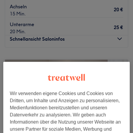
Achseln
20 €
15 Min.
Unterarme
25 €
20 Min.
Schnellansicht Saloninfos
Montag
08:00
–
20:00
Dienstag
08:00
–
20:00
Mittwoch
08:00
–
20:00
Donnerstag
08:00
–
20:00
Freitag
08:00
–
20:00
Samstag
09:00
–
20:00
Wir verwenden eigene Cookies und Cookies von
Sonntag
Geschlossen
Dritten, um Inhalte und Anzeigen zu personalisieren,
Medienfunktionen bereitzustellen und unseren
Unterstreiche deine natürliche Schönheit mit exklusiv
Datenverkehr zu analysieren. Wir geben auch
abgestimmten Treatments auf höchstem Niveau.
Informationen über die Nutzung unserer Webseite an
Im
Perfect Body Frankfurt
erwartet dich ein luxuriöses
unsere Partner für soziale Medien, Werbung und