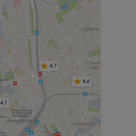
4,7
4,6
4,1