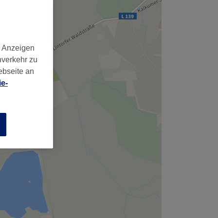
,
d Anzeigen
nverkehr zu
ebseite an
e-
n