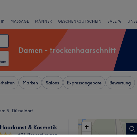
IK
MASSAGE
MÄNNER
GESCHENKGUTSCHEIN
SALE %
UNS
Damen - trockenhaarschnitt
atum
rheiten
Marken
Salons
Expressangebote
Bewertung
rn S, Düsseldorf
+
 Haarkunst & Kosmetik
691 Bewertungen
−