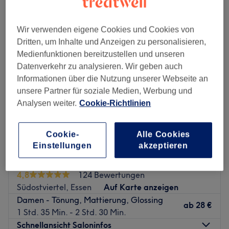
damen - tönung in der Nähe von Stadtbezirk VI, Essen
Wir verwenden eigene Cookies und Cookies von
Dritten, um Inhalte und Anzeigen zu personalisieren,
Medienfunktionen bereitzustellen und unseren
Datenverkehr zu analysieren. Wir geben auch
Informationen über die Nutzung unserer Webseite an
unsere Partner für soziale Medien, Werbung und
Analysen weiter.
Cookie-Richtlinien
Cookie-
Alle Cookies
Einstellungen
akzeptieren
Ladies Paradies
4,8
124 Bewertungen
Südostviertel, Essen
Auf Karte anzeigen
Damen - Tönung, Mattierung, Glossing
ab
28 €
1 Std. 35 Min. - 2 Std. 30 Min.
Schnellansicht Saloninfos