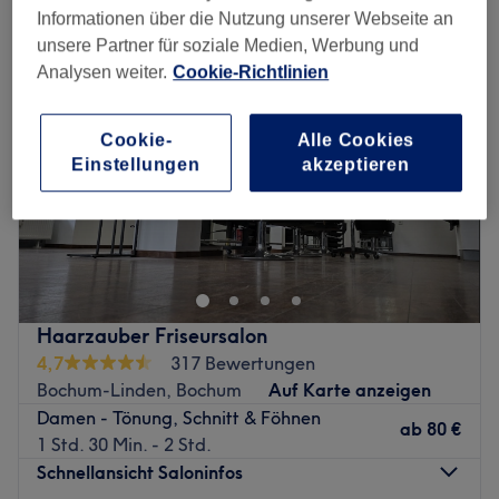
Informationen über die Nutzung unserer Webseite an
unsere Partner für soziale Medien, Werbung und
Analysen weiter.
Cookie-Richtlinien
Cookie-
Alle Cookies
Einstellungen
akzeptieren
Haarzauber Friseursalon
4,7
317 Bewertungen
Bochum-Linden, Bochum
Auf Karte anzeigen
Damen - Tönung, Schnitt & Föhnen
ab
80 €
1 Std. 30 Min. - 2 Std.
Schnellansicht Saloninfos