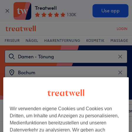
Treatwell
Use app
130K
LOGIN
FRISEUR
NÄGEL
HAARENTFERNUNG
KOSMETIK
MASSAGE
Wir verwenden eigene Cookies und Cookies von
Sortieren nach
Beliebiger Preis
Besonderheiten
Mar
Dritten, um Inhalte und Anzeigen zu personalisieren,
Medienfunktionen bereitzustellen und unseren
2 Salons die anbieten:
damen - tönung in Bochum
Datenverkehr zu analysieren. Wir geben auch