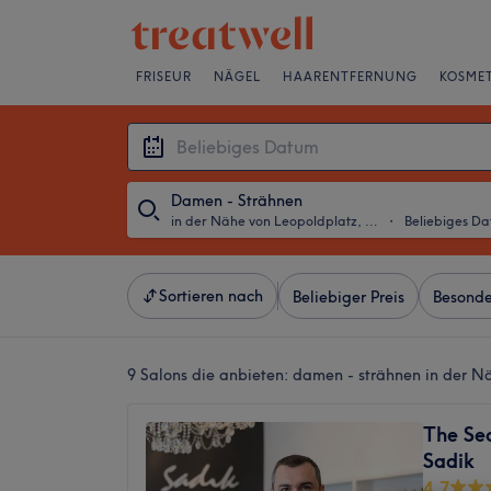
FRISEUR
NÄGEL
HAARENTFERNUNG
KOSMET
Damen - Strähnen
in der Nähe von Leopoldplatz, Berlin
・
Beliebiges D
Sortieren nach
Beliebiger Preis
Besonde
9 Salons die anbieten:
damen - strähnen in der Nä
The Sec
Sadik
4,7