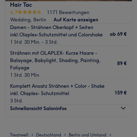
oder die passende Farbe gefunden.
Hair Tac
Nächste öffentliche Verkehrsmittel:
4,7
1171 Bewertungen
Wedding, Berlin
Auf Karte anzeigen
In nur fünf Gehminuten erreichst du die Bushaltestelle
Damen - Strähnen Oberkopf + Seiten
Seelingstraße.
ab
69 €
inkl.Olaplex-Schutzmittel und Colorshake
Das Team:
1 Std. 30 Min. - 3 Std.
Die Spezialisten haben durch langjährige Erfahrung und
Strähnen mit OLAPLEX- Kurze Haare -
durch die Nutzung neuester Methoden ein Auge für den
Balayage, Babylight, Shading, Painting,
richtigen Style, der genau zu dir passt. Hier wird Deutsch,
89 €
Foliyage
Englisch und Persisch gesprochen.
1 Std. 30 Min.
Was uns an dem Salon gefällt:
Komplett Ansatz Strähnen + Color - Shake
Atmosphäre: Professionell, aufmerksam, angenehm.
159 €
inkl. Olaplex- Schutzmittel
Expertise: Haarschnitte, Colorationen, Haarentfernung,
3 Std.
Augenbrauen- und Wimpernstyling, Nagelpflege.
Schnellansicht Saloninfos
Extras: Kostenlose Parkplätze, keine Haustiere erlaubt,
kinderfreundlich, kostenlose Getränke.
Montag
Geschlossen
Zurück zur Salonansicht
Dienstag
10:00
–
19:00
Treatwell
Deutschland
Berlin und Umland
>
>
>