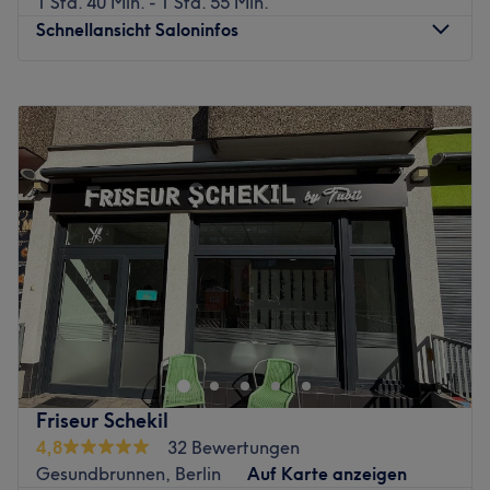
1 Std. 40 Min. - 1 Std. 55 Min.
Kundin und jedem Kunden ein gutes Ergebnis und
Schnellansicht Saloninfos
Wohlgefühl zu bieten.
Was uns an dem Salon gefällt:
Montag
09:00
–
18:00
Atmosphäre: Einladend, herzlich, angenehm.
Dienstag
09:00
–
18:00
Expertise: Haarschnitte und Colorationen.
Mittwoch
09:00
–
18:00
Produkte und Produktmarken: Hochwertige Produkte.
Donnerstag
09:00
–
18:00
Extras: Kostenlose Getränke, Haustiere erlaubt,
Freitag
09:00
–
18:00
kinderfreundlich und barrierefrei.
Samstag
09:00
–
13:00
Zurück zur Salonansicht
Sonntag
Geschlossen
Hairliche Zeiten - der Friseursalon, im Berliner Stadtteil
Reinickendorf, macht Ihren Friseurbesuch zu einem tollen
Erlebnis und punktet mit tollen Schnitten und fabelhaften
Colorationen.
Friseur Schekil
Sie erwarten "hairliche Zeiten" - getreu dem Namen
4,8
32 Bewertungen
machen die Haar-Profis des Salons, in der Markstraße,
Gesundbrunnen, Berlin
Auf Karte anzeigen
Ihren Besuch zu einem absoluten Beauty-Highlight.