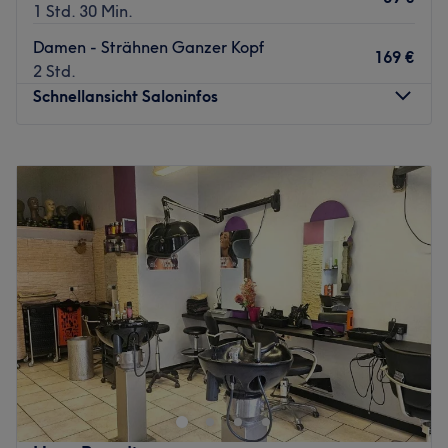
1 Std. 30 Min.
Damen - Strähnen Ganzer Kopf
169 €
2 Std.
Schnellansicht Saloninfos
Montag
Geschlossen
Dienstag
10:00
–
19:00
Mittwoch
10:00
–
19:00
Donnerstag
10:00
–
19:00
Freitag
10:00
–
19:00
Samstag
09:00
–
17:00
Sonntag
Geschlossen
Im gemütlichen Ambiente mit goldgelbem Licht und
moderner Inneneinrichtung begrüßt der Friseur The Secret
Hair Studio by Sadik seine Kunden in Berlin-Wedding.
Hier wird gedreht, geschwungen und gelockt. Überzeuge
dich selbst und buche dich schön mit Treatwell!