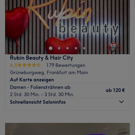
Samstag
10:00
–
17:30
Sonntag
Geschlossen
G.Bar in Westend, Frankfurt ist wie ein Schöheitssalon,
nur noch besser! Hier findest du unvergleichliche
Hairstyles, makelloses Make-up und legendäre
Nageldesigns. Auch stylische Haarschnitte und kreative
Haarfärbungen werden dir angeboten.
Rubin Beauty & Hair City
Nächste öffentliche Verkehrsmittel:
4,5
179 Bewertungen
Grüneburgweg, Frankfurt am Main
Nur wenige Geh-Minuten vom Salon entfernt befindet
Auf Karte anzeigen
sich die U-Bahn-Haltestelle Eschenheimer Tor.
Damen - Foliensträhnen ab
ab
120 €
Das Team:
2 Std. 30 Min. - 3 Std. 30 Min.
G.Bar Team empfängt jeden Kunden stets mit einem
Schnellansicht Saloninfos
Lächeln und legt
besonderen Wert auf hochwertige Markenprodukte, um
Montag
10:00
–
18:00
dir strahlende und
Dienstag
10:00
–
18:00
langanhaltende Ergebnisse zu schenken. Qualität steht
Mittwoch
10:00
–
18:00