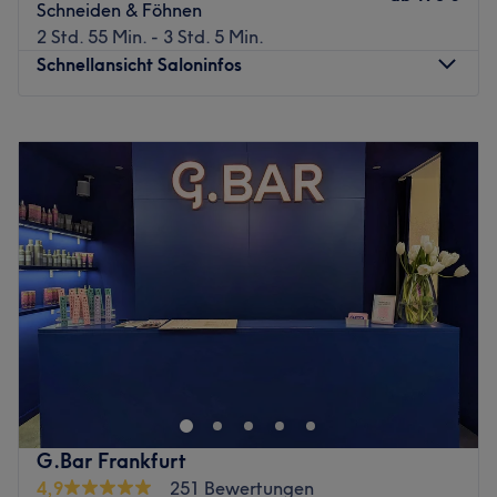
deiner Wahl, einer Tasse Tee oder auch einem kalten
Schneiden & Föhnen
Getränk verwöhnen, während die Profis sich um deine
2 Std. 55 Min. - 3 Std. 5 Min.
Haare kümmern. Stets aktuelle Zeitschriften liegen
Schnellansicht Saloninfos
außerdem für dich zum Lesen aus.
Zurück zur Salonansicht
Montag
Geschlossen
Dienstag
09:00
–
18:00
Mittwoch
09:00
–
18:00
Donnerstag
09:00
–
18:00
Freitag
09:00
–
18:00
Samstag
08:00
–
15:00
Sonntag
Geschlossen
Haare schön - Stimmung gut! Du willst mit deiner
Ausstrahlung mal wieder glänzen und dich selbst
überraschen? Dann lass dir im Amara - Masters of Hair in
der Eschersheimer Landstraße 81 deinen neuen Look
verpassen! Das Einzige, was du brauchst, ist ein Termin.
G.Bar Frankfurt
Den buchst du dir einfach und bequem mit Treatwell!
4,9
251 Bewertungen