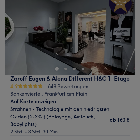
Make-up und Behandlungen für Augenbrauen und
Donnerstag
09:00
–
19:00
Wimpern stehen im Salon auf dem Programm. Die
Freitag
09:00
–
19:00
angenehme Atmosphäre der hellen und gemütlichen
Samstag
09:00
–
14:00
Räume lädt ein, die Seele baumeln zu lassen, denn
Sonntag
Geschlossen
Entspannung wird im Salon Westside Hair & Beauty
großgeschrieben!
Wer auf der Suche nach einem Friseursalon ist, der
handwerklich ausgereifte Schnitttechniken und
Zurück zur Salonansicht
individuelle Beratung anbietet, ist bei 'Das
Friseurhandwerk' in Frankfurt genau richtig. Der Salon
besticht durch vorbildliche Führung und kontinuierliche
Zaroff Eugen & Alena Different H&C 1. Etage
Weiterentwicklung, sowie durch eine familiäre
4,9
648 Bewertungen
Atmosphäre mit professioneller Auslegung. Deinen
Bankenviertel, Frankfurt am Main
Wunschtermin kannst du dir hier ganz einfach online auf
Auf Karte anzeigen
Treatwell buchen.
Strähnen - Technologie mit den niedrigsten
Bei 'Das Friseurhandwerk' kümmert sich ein wundervolles
Oxiden (2-3% ) (Balayage, AirTouch,
ab
160 €
Team aus tollen Persönlichkeiten um dich, beginnend bei
Babylights)
der ausführlichen Beratung bis hin zur wohltuenden
2 Std. - 3 Std. 30 Min.
Pflege.