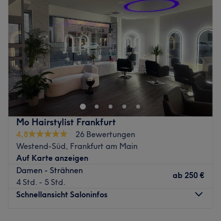
hier an erster
Donnerstag
10:00
–
18:00
Stelle. Im Salon wird neben Deutsch und Englisch auch
Freitag
10:00
–
17:00
Russisch Ukrainisch
Samstag
10:00
–
17:00
und Ungarisch gesprochen.
Sonntag
Geschlossen
Was uns an dem Salon gefällt:
Atmosphäre: Freundlich, modern, einladend.
Rubin Beauty – Kosmetik & Massage in Frankfurt am
Expertise: Haarstyling, Haarschnitte.
Main
Extras: Haustiere erlaubt, kostenlose Getränke,
Im stilvollen Salon Rubin Beauty im Norden von Frankfurt
kostenloses WLAN.
erwartet dich professionelle Kosmetik und entspannende
Zurück zur Salonansicht
Massagen auf höchstem Niveau. Unser Fokus liegt auf
Mo Hairstylist Frankfurt
effektiven Gesichtsbehandlungen, moderner apparativer
4,8
26 Bewertungen
Kosmetik und wohltuenden Massagen, die Körper und
Westend-Süd, Frankfurt am Main
Haut sichtbar verändern.
Auf Karte anzeigen
Damen - Strähnen
Ob Tiefenreinigung, RF-Microneedling, Sauerstoff-
ab
250 €
4 Std. - 5 Std.
Mesotherapie oder Anti-Cellulite-Massage – wir arbeiten
Schnellansicht Saloninfos
mit hochwertigen Produkten und modernen Techniken für
nachhaltige Ergebnisse.