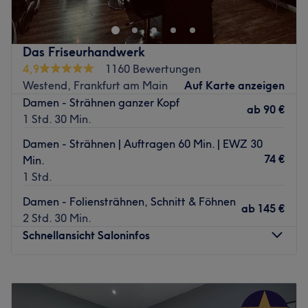
wollen, bitten wir Sie eine halbe Stunde vor dem
gebuchten Termin vor Ort zu sein um einen reibungslosen
Ablauf zu ermöglichen.
Das Friseurhandwerk
Im Salon Westside Hair & Beauty am Beethovenplatz in
4,9
1160 Bewertungen
Frankfurt-Bockenheim gibt es keinen Haarschnitt von der
Westend, Frankfurt am Main
Auf Karte anzeigen
Stange. Hier wird sich noch Zeit genommen für die
Damen - Strähnen ganzer Kopf
ab
90 €
Wünsche der großen und kleinen Kundinnen und Kunden.
1 Std. 30 Min.
Buche jetzt deinen Wunschtermin und deine
Damen - Strähnen | Auftragen 60 Min. | EWZ 30
Wunschbehandlung ganz einfach und schnell online auf
74 €
Min.
Treatwell und überzeug dich selbst!
1 Std.
Jedes Haar und jedes Gesicht ist anders und darum wird
Damen - Foliensträhnen, Schnitt & Föhnen
deine gewünschte Frisur bei Westside Hair & Beauty im
ab
145 €
2 Std. 30 Min.
Vorfeld ausführlich besprochen. Gerne suchen die
Schnellansicht Saloninfos
Expertinnen und Experten gemeinsam mit dir die
passende Farbe für dich und deinen Typ aus. Deinem
Haar wird mit sanften Wellen zu mehr Volumen verholfen,
Montag
Geschlossen
widerspenstige Locken werden geglättet oder mit
Dienstag
09:00
–
19:00
luxuriösen Pflegeritualen verwöhnt. Auch ein typgerechtes
Mittwoch
09:00
–
19:00