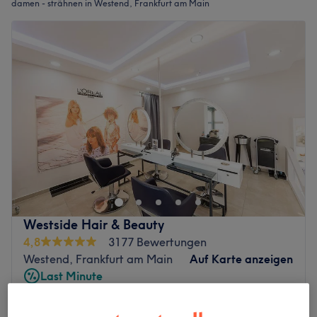
damen - strähnen in Westend, Frankfurt am Main
Westside Hair & Beauty
4,8
3177 Bewertungen
Westend, Frankfurt am Main
Auf Karte anzeigen
Last Minute
ab
67,50 €
Damen - Strähnen (Oberkopf)
1 Std. 40 Min.
Spare bis zu 10%