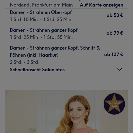
Dies hilft uns, Ihre Persönlichkeit besser zu verstehen und
Nordend, Frankfurt am Main
Auf Karte anzeigen
Ihnen die bestmögliche Beratung und den besten Service
Damen - Strähnen Oberkopf
ab
50 €
zu bieten.
1 Std. 10 Min. - 1 Std. 25 Min.
Bitte beantworten Sie die folgenden Fragen:
Damen - Strähnen ganzer Kopf
ab
79 €
1. Welche Ziele verfolgen Sie hauptsächlich?
1 Std. 25 Min. - 1 Std. 55 Min.
- Karriere machen
Damen - Strähnen ganzer Kopf, Schnitt &
- Zuhause liebenswert sein
ab
137 €
Föhnen (inkl. Haarkur)
- Eine praktische Frisur haben
2 Std. - 3 Std.
2. Wie stylen Sie Ihre Haare zu Hause?
Schnellansicht Saloninfos
3. Welche Art von Bürste verwenden Sie?
Montag
10:00
–
18:00
4. Welche Styling-Produkte benutzen Sie?
Dienstag
10:00
–
18:00
5. Welche Farben dominieren in Ihrem Kleiderschrank?
Mittwoch
10:00
–
18:00
6. Welche Farben tragen Sie in der Porträtzone
Donnerstag
10:00
–
18:00
(Oberteile, Kleider)?
Freitag
10:00
–
18:00
Samstag
09:00
–
18:00
Archetypen-Test:
Sonntag
Geschlossen
Wir bieten Ihnen zwei Tests zur Auswahl: