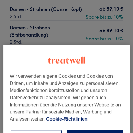
ab
89,10 €
Damen - Strähnen (Ganzer Kopf)
2 Std.
Spare bis zu 10%
Damen - Strähnen
ab
89,10 €
(Erstbehandlung)
Spare bis zu 10%
2 Std.
Schnellansicht Saloninfos
Montag
Geschlossen
Dienstag
09:00
–
19:00
Wir verwenden eigene Cookies und Cookies von
Mittwoch
09:00
–
19:00
Dritten, um Inhalte und Anzeigen zu personalisieren,
Donnerstag
09:00
–
18:00
Medienfunktionen bereitzustellen und unseren
Freitag
09:00
–
19:00
Datenverkehr zu analysieren. Wir geben auch
Samstag
09:00
–
16:00
Informationen über die Nutzung unserer Webseite an
Sonntag
Geschlossen
unsere Partner für soziale Medien, Werbung und
Analysen weiter.
Cookie-Richtlinien
Ab sofort bieten wir auch Corona Schnelltests im Salon
an. Sollten Sie von diesem Angebot Gebrauch machen