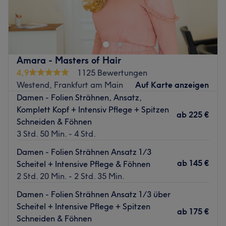
Schönheit und Wohlbefinden von Kopf bis Fuß! Seit
mehreren Jahren bereits vertrauen die Kundinnen und
Kunden in Frankfurt-Nordend der höchsten
Friseurhandwerkskunst des Salons Golden Hair&Beauty in
der Eschersheimer Landstraße. Den besonderen Charme
Amara - Masters of Hair
des Salons machen die Natürlichkeit und große
4,9
1125 Bewertungen
Herzlichkeit des Teams aus. Dabei stehen Leistungen und
Westend, Frankfurt am Main
Auf Karte anzeigen
Preise in einem ausgewogenen Verhältnis. Buche jetzt
Damen - Folien Strähnen, Ansatz,
deinen Wunschtermin und deine Wunschbehandlung
Komplett Kopf + Intensiv Pflege + Spitzen
ganz einfach und schnell online auf Treatwell!
ab
225 €
Schneiden & Föhnen
Der Salon Golden Hair&Beauty ist ein lebendiger
3 Std. 50 Min. - 4 Std.
Stadtteilfriseur für alle Frankfurterinnen und Frankfurt in
Damen - Folien Strähnen Ansatz 1/3
Nordend-West und selbstverständlich darüber hinaus. Du
ab
145 €
Scheitel + Intensive Pflege & Föhnen
erhältst alle friseurspezifischen Arbeiten in guter
2 Std. 20 Min. - 2 Std. 35 Min.
handwerklicher Qualität – egal ob Schnitt, Dauerwelle,
Farbe oder Frisur. Außerdem sind Kinder immer herzlich
Damen - Folien Strähnen Ansatz 1/3 über
willkommen. Lass dich bei einer Tasse Kaffeespezialität
Scheitel + Intensive Pflege + Spitzen
ab
175 €
deiner Wahl, einer Tasse Tee oder auch einem kalten
Schneiden & Föhnen