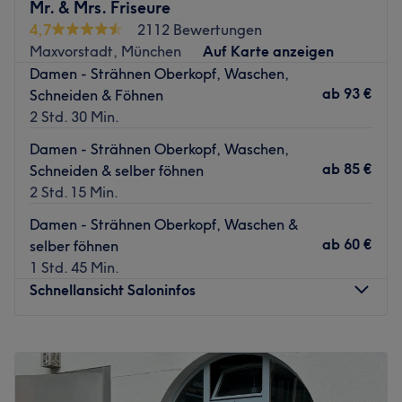
Mr. & Mrs. Friseure
Nächste öffentliche Verkehrsmittel:
4,7
2112 Bewertungen
Die Bus- und Tramhaltestelle Kurfürstenplatz liegt nur
Maxvorstadt, München
Auf Karte anzeigen
wenige Meter vom Salon entfernt.
Damen - Strähnen Oberkopf, Waschen,
ab
93 €
Schneiden & Föhnen
Das Team:
2 Std. 30 Min.
Ausgefallene Colorationen und stylische Haarschnitte
sind die Spezialgebiete des zuvorkommenden Teams.
Damen - Strähnen Oberkopf, Waschen,
Neben Deutsch wird hier auch Arabisch und Spanisch
ab
85 €
Schneiden & selber föhnen
gesprochen.
2 Std. 15 Min.
Was uns an dem Salon gefällt:
Damen - Strähnen Oberkopf, Waschen &
Atmosphäre: Hell, modern, stilvoll.
ab
60 €
selber föhnen
Expertise: Haarschnitte und Colorationen.
1 Std. 45 Min.
Produkte und Produktmarken: Natürliche Inhaltsstoffe.
Schnellansicht Saloninfos
Extras: Nur Barzahlung, kostenlose Getränke, gut mit den
Öffis zu erreichen.
Montag
09:00
–
19:00
Zurück zur Salonansicht
Dienstag
09:00
–
19:00
Mittwoch
09:00
–
19:00