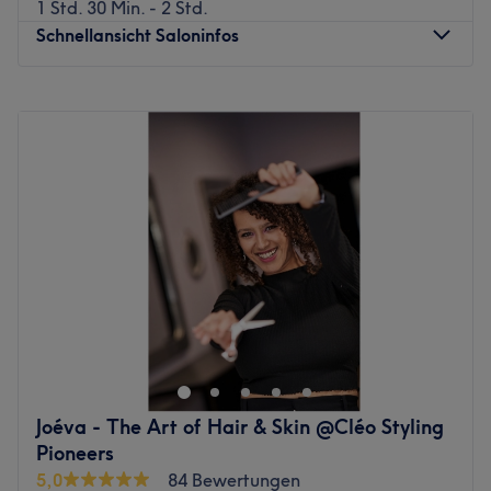
1 Std. 30 Min. - 2 Std.
Schnellansicht Saloninfos
Montag
Geschlossen
Dienstag
10:00
–
19:00
Mittwoch
10:00
–
19:00
Donnerstag
10:00
–
19:00
Freitag
10:00
–
19:00
Samstag
09:00
–
16:00
Sonntag
Geschlossen
Willkommen im Fame Hair Salon in Schwabing-West –
deinem Ort für individuelle Looks, professionelle
Haarpflege und entspannte Beauty-Momente. Hier
stehen deine Wünsche und deine Persönlichkeit im
Mittelpunkt. Egal, ob du eine Typveränderung, einen
Joéva - The Art of Hair & Skin @Cléo Styling
frischen Haarschnitt, brillante Farbtechniken oder ein
Pioneers
perfektes Styling suchst – das Team nimmt sich Zeit, um
5,0
84 Bewertungen
genau den Look zu kreieren, der zu dir passt. In moderner