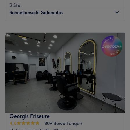
Produkte und Produktmarken: Hochwertige Produkte
2 Std.
Extras: Gut an die öffentlichen Verkehrsmittel
Schnellansicht Saloninfos
angebunden
Zurück zur Salonansicht
Montag
08:30
–
19:00
Dienstag
08:30
–
19:00
Mittwoch
08:30
–
19:00
Donnerstag
08:30
–
19:00
Freitag
08:30
–
19:00
Samstag
09:00
–
15:00
Sonntag
Geschlossen
München hat einen Ort, an dem unser Haar mal so richtig
aufatmen kann! In der Herzogstraße in Schwabing bieten
Sabine Amend und ihr Team ein persönliches Ambiente
und absolute Wohlfühlatmosphäre. Im liebevoll
eingerichteten Salon setzt Sabine Amend Hairdesign auf
Georgis Friseure
individuelle Beratung und natürliche Schönheit. Ganz
4,8
809 Bewertungen
getreu dem Motto „Super Natural Beauty“ werden