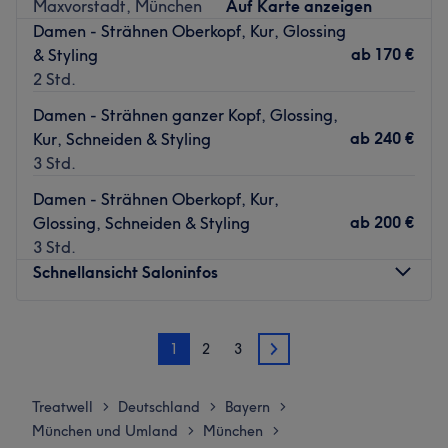
Maxvorstadt, München
Auf Karte anzeigen
Die Bushaltestelle Bernsteinweg ist in wenigen
Damen - Strähnen Oberkopf, Kur, Glossing
Gehminuten erreichbar.
ab
170 €
& Styling
Das Team:
2 Std.
Das freundliche Team besteht aus Profis im Bereich
Damen - Strähnen ganzer Kopf, Glossing,
Coloration, mit besonderer Expertise für Balayage, sowie
ab
240 €
Kur, Schneiden & Styling
modernes Styling für deine neue Frisur.
3 Std.
Was uns an dem Salon gefällt:
Atmosphäre: Professionell, sauber, angenehm.
Damen - Strähnen Oberkopf, Kur,
Expertise: Haarschnitte und Colorationen.
ab
200 €
Glossing, Schneiden & Styling
Produkte und Produktmarken: Hochwertige Produkte.
3 Std.
Extras: Zentral gelegen.
Schnellansicht Saloninfos
Zurück zur Salonansicht
Montag
12:00
–
20:00
1
2
3
Dienstag
12:00
–
20:00
2
Mittwoch
12:00
–
20:00
Donnerstag
12:00
–
20:00
Treatwell
Deutschland
Bayern
>
>
>
Freitag
12:00
–
20:00
München und Umland
München
>
>