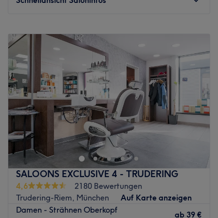
Montag
Geschlossen
Dienstag
10:00
–
19:00
Mittwoch
10:00
–
19:00
Donnerstag
10:00
–
19:00
Freitag
10:00
–
19:00
Samstag
09:00
–
16:00
Sonntag
Geschlossen
Willkommen im Fame Hair Salon in Schwabing-West –
deinem Ort für individuelle Looks, professionelle
Haarpflege und entspannte Beauty-Momente. Hier
stehen deine Wünsche und deine Persönlichkeit im
Mittelpunkt. Egal, ob du eine Typveränderung, einen
SALOONS EXCLUSIVE 4 - TRUDERING
frischen Haarschnitt, brillante Farbtechniken oder ein
4,6
2180 Bewertungen
perfektes Styling suchst – das Team nimmt sich Zeit, um
Trudering-Riem, München
Auf Karte anzeigen
genau den Look zu kreieren, der zu dir passt. In moderner
Damen - Strähnen Oberkopf
und angenehmer Atmosphäre erwarten dich hochwertige
ab
39 €