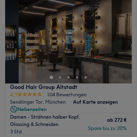
Dienstag
09:30
–
19:00
Mittwoch
09:30
–
19:00
Donnerstag
09:30
–
19:00
Freitag
09:30
–
19:00
Samstag
09:30
–
18:00
Sonntag
Geschlossen
Suchst du einen ausgezeichneten Friseur in deiner Nähe?
Dann ist der Salon
MZ Oriental Barber & Beauty in Karlsfeld, Dachau,
München wie für dich
gemacht. Hier wirst du verwöhnt und deine individuelle
Good Hair Group Altstadt
Wunschfrisur wird
4,9
104 Bewertungen
mit passender Beratung gefunden. Professionelle Barbiere
Sendlinger Tor, München
Auf Karte anzeigen
und colorspezialisten Balayageprofis
Nebenzeiten
Damen - Strähnen halber Kopf,
Nächste öffentliche Verkehrsmittel:
ab
272 €
Glossing & Schneiden
Die Bushaltestelle Rathaus - Karlsfeld befindet sich in
Spare bis zu 20%
3 Std.
unmittelbarer Nähe