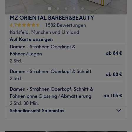
Haarschnitte, Zero Fades und individuelle Farbtechniken,
die perfekt zu jedem Typ passen.
MZ ORIENTAL BARBER&BEAUTY
Neben professionellen Friseurleistungen bieten wir auch
4,7
1582 Bewertungen
Kosmetik und erstklassigen Service – mit Leidenschaft,
Karlsfeld, München und Umland
Stil und einem Auge fürs Detail.
Auf Karte anzeigen
Damen - Strähnen Oberkopf &
ab
84 €
Föhnen/Legen
Nächste öffentliche Verkehrsmittel:
2 Std.
Der Salon befindet sich neben der U-Bahn-Haltestelle
Königsplatz.
Damen - Strähnen Oberkopf & Schnitt
ab
88 €
2 Std.
Was uns an dem Salon gefällt:
Damen - Strähnen Oberkopf, Schnitt &
Atmosphäre: modern, schick & stilvoll
ab
105 €
Föhnen ohne Glossing / Abmattierung
Expertise: Friseur, Barber & Kosmetik
2 Std. 30 Min.
Produkte und Produktmarken: Wella, L'Oreal
Schnellansicht Saloninfos
Extras: kostenlose Getränke
Zurück zur Salonansicht
Montag
09:30
–
19:00