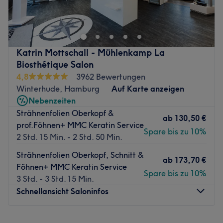
Nobel Friseure in Hamburg, Winterhude ein Spitzenteam,
welches dir neue Haarschnitte und Haarfarben verpasst.
Bei dem umfangreichen Angebot ist für jeden etwas
dabei.
Katrin Mottschall - Mühlenkamp La
Nächste öffentliche Verkehrsmittel:
Biosthétique Salon
Die Station Anleger Mühlenkamp ist nur wenige
4,8
3962 Bewertungen
Gehminuten entfernt.
Winterhude, Hamburg
Auf Karte anzeigen
Nebenzeiten
Das Team:
Strähnenfolien Oberkopf &
Dem herzlichen Team ist es wichtig, dass du bei ihnen
ab
130,50 €
prof.Föhnen+ MMC Keratin Service
abschalten und eine Auszeit zum Wohlfühlen genießen
Spare bis zu 10%
2 Std. 15 Min. - 2 Std. 50 Min.
kannst. Durch langjährige Erfahrung hat das Team ein
Auge für den richtigen Style, der genau zu dir passt.
Strähnenfolien Oberkopf, Schnitt &
ab
173,70 €
Föhnen+ MMC Keratin Service
Was uns an dem Salon gefällt:
Spare bis zu 10%
3 Std. - 3 Std. 15 Min.
Atmosphäre: Modern, schick, hochwertig.
Schnellansicht Saloninfos
Expertise: Trendschnitte, Balayage.
Extras: Kostenlose Getränke, kostenpflichtige Parkplätze,
kostenfreies WLAN, barrierefrei.
Montag
Geschlossen