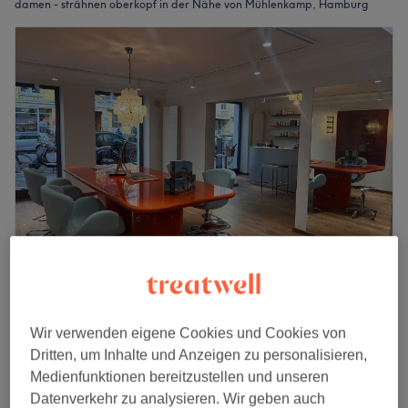
damen - strähnen oberkopf in der Nähe von Mühlenkamp, Hamburg
Nordisch Nobel Friseure
5,0
44 Bewertungen
Winterhude, Hamburg
Auf Karte anzeigen
Wir verwenden eigene Cookies und Cookies von
Nebenzeiten
Dritten, um Inhalte und Anzeigen zu personalisieren,
FRESH UP (bis 3 Monate) -
Medienfunktionen bereitzustellen und unseren
ab
132,80 €
STRÄHNEN I BABYLIGHTS I
Datenverkehr zu analysieren. Wir geben auch