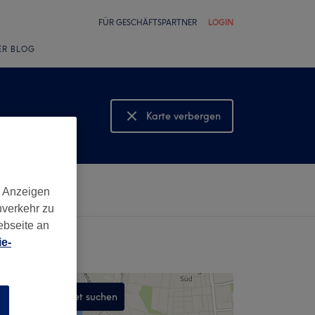
FÜR GESCHÄFTSPARTNER
LOGIN
ER BLOG
Karte verbergen
Karte anzeigen
d Anzeigen
nverkehr zu
ebseite an
e-
In diesem Gebiet suchen
n