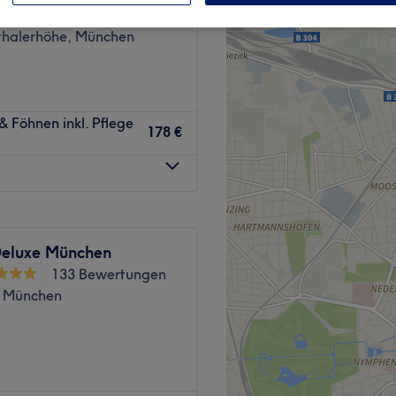
856 Bewertungen
halerhöhe, München
 Föhnen inkl. Pflege
178 €
Deluxe München
133 Bewertungen
 München
Haarschnitt oder der