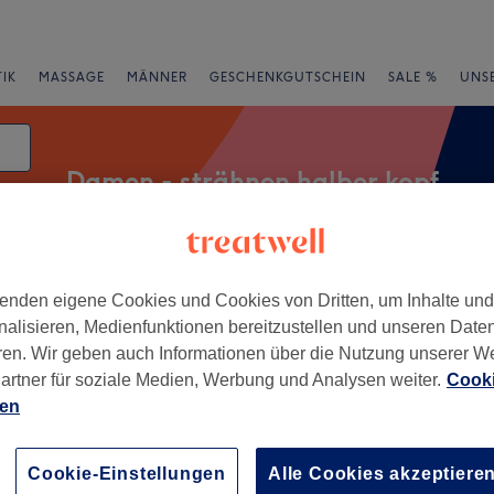
IK
MASSAGE
MÄNNER
GESCHENKGUTSCHEIN
SALE %
UNS
Damen - strähnen halber kopf
atum
rheiten
Marken
Salons
Expressangebote
Bewertung
enden eigene Cookies und Cookies von Dritten, um Inhalte un
nalisieren, Medienfunktionen bereitzustellen und unseren Date
ren. Wir geben auch Informationen über die Nutzung unserer W
artner für soziale Medien, Werbung und Analysen weiter.
Cooki
arras, München
ien
+
r Breiter
Cookie-Einstellungen
Alle Cookies akzeptiere
friseure
−