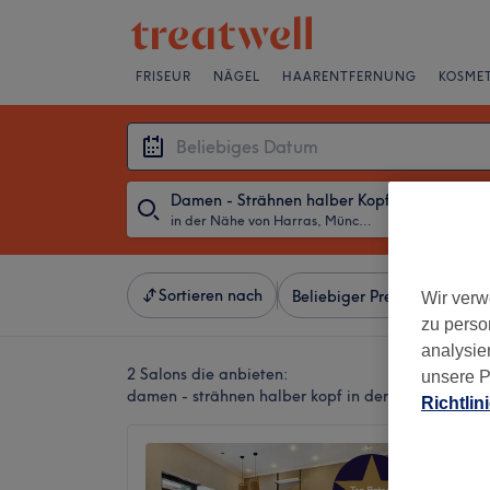
FRISEUR
NÄGEL
HAARENTFERNUNG
KOSMET
Damen - Strähnen halber Kopf
in der Nähe von Harras, München
・
Beliebiges D
Sortieren nach
Beliebiger Preis
Besonde
Wir verw
zu perso
analysie
2 Salons die anbieten:
unsere P
damen - strähnen halber kopf in der Nähe von H
Richtlin
Jennyfe
Meister