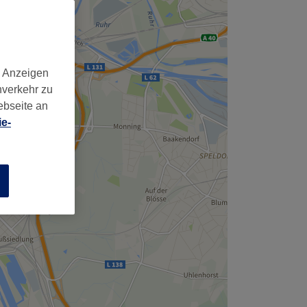
,
d Anzeigen
nverkehr zu
ebseite an
e-
n