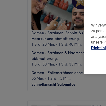
1624 Be
Friedric
Wir verw
zu perso
Damen - Strähnen, Schnitt & (selber-Troc
analysie
Haarkur und abmattierung.
unsere P
1 Std. 20 Min. - 1 Std. 40 Min.
Richtlin
Damen - Strähnen & Haarschnitt ohne Haa
abbmatierung.
1 Std. 30 Min. - 1 Std. 35 Min.
Damen - Foliensträhnen ohne Haarkur und
55 Min. - 1 Std. 15 Min.
Schnellansicht Saloninfos
Montag
Geschlossen
Dienstag
11:00
–
18:30