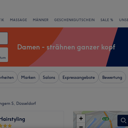
IK
MASSAGE
MÄNNER
GESCHENKGUTSCHEIN
SALE %
UNS
Damen - strähnen ganzer kopf
atum
rheiten
Marken
Salons
Expressangebote
Bewertung
ngern S, Düsseldorf
+
airstyling
−