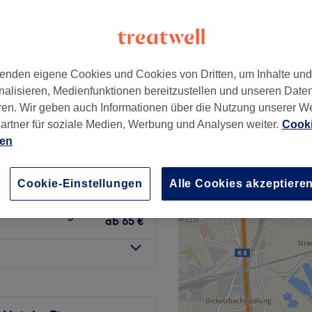
wertungen
hstadt, Düsseldorf
enden eigene Cookies und Cookies von Dritten, um Inhalte un
nalisieren, Medienfunktionen bereitzustellen und unseren Date
ken Föhnen) ohne
ren. Wir geben auch Informationen über die Nutzung unserer W
ab
92 €
artner für soziale Medien, Werbung und Analysen weiter.
Cooki
ien
rkur und
ab
79 €
Cookie-Einstellungen
Alle Cookies akzeptiere
 abmattierung.
ab
65 €