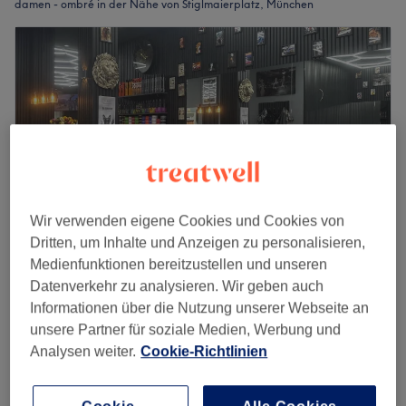
damen - ombré in der Nähe von Stiglmaierplatz, München
Wir verwenden eigene Cookies und Cookies von
Dritten, um Inhalte und Anzeigen zu personalisieren,
Medienfunktionen bereitzustellen und unseren
Eighty One Friseur Salon
Datenverkehr zu analysieren. Wir geben auch
Informationen über die Nutzung unserer Webseite an
4,8
91 Bewertungen
unsere Partner für soziale Medien, Werbung und
Theresienstraße, München
Auf Karte anzeigen
Analysen weiter.
Cookie-Richtlinien
129 €
Damen - Balayage | Ombré
2 Std.
169 €
Schnellansicht Saloninfos