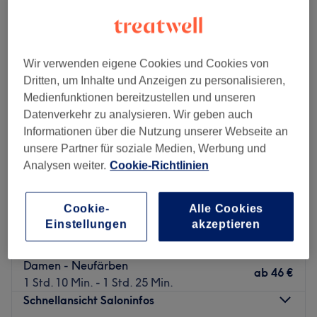
Wir verwenden eigene Cookies und Cookies von
Dritten, um Inhalte und Anzeigen zu personalisieren,
Medienfunktionen bereitzustellen und unseren
Datenverkehr zu analysieren. Wir geben auch
Informationen über die Nutzung unserer Webseite an
unsere Partner für soziale Medien, Werbung und
Analysen weiter.
Cookie-Richtlinien
Cookie-
Alle Cookies
Friseur Piya
Einstellungen
akzeptieren
4,7
157 Bewertungen
Nevigeser Str, Wuppertal
Auf Karte anzeigen
Damen - Neufärben
ab
46 €
1 Std. 10 Min. - 1 Std. 25 Min.
Schnellansicht Saloninfos