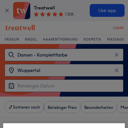
Treatwell
Use app
130K
LOGIN
FRISEUR
NÄGEL
HAARENTFERNUNG
KOSMETIK
MASSAGE
Sortieren nach
Beliebiger Preis
Besonderheiten
Mar
4 Salons die anbieten:
damen - komplettfarbe in Wuppertal