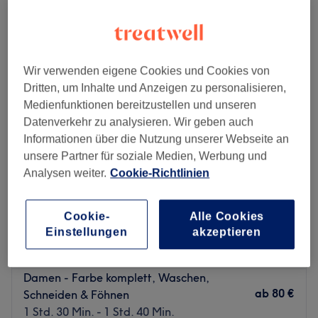
damen - komplettfarbe in der Nähe von Schlosspark Köpenick, Berlin
Wir verwenden eigene Cookies und Cookies von
Dritten, um Inhalte und Anzeigen zu personalisieren,
Medienfunktionen bereitzustellen und unseren
Datenverkehr zu analysieren. Wir geben auch
Informationen über die Nutzung unserer Webseite an
unsere Partner für soziale Medien, Werbung und
Analysen weiter.
Cookie-Richtlinien
Cookie-
Alle Cookies
Your Coiffeur
Einstellungen
akzeptieren
4,8
1887 Bewertungen
Köpenick, Berlin
Auf Karte anzeigen
Damen - Farbe komplett, Waschen,
ab
80 €
Schneiden & Föhnen
1 Std. 30 Min. - 1 Std. 40 Min.