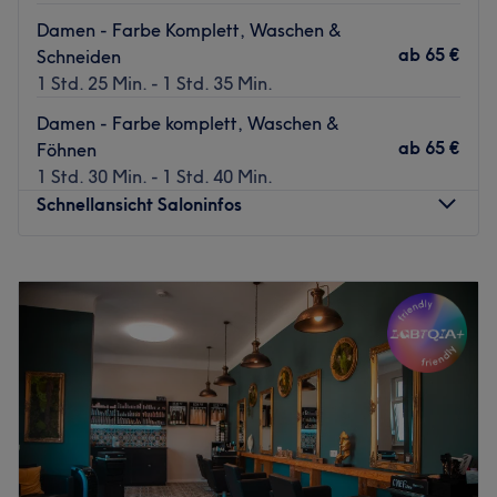
Damen - Farbe Komplett, Waschen &
ab
65 €
Schneiden
1 Std. 25 Min. - 1 Std. 35 Min.
Damen - Farbe komplett, Waschen &
ab
65 €
Föhnen
1 Std. 30 Min. - 1 Std. 40 Min.
Schnellansicht Saloninfos
Montag
09:00
–
20:00
Dienstag
09:00
–
20:00
Mittwoch
09:00
–
20:00
Donnerstag
09:00
–
20:00
Freitag
09:00
–
20:00
Samstag
09:00
–
20:00
Sonntag
Geschlossen
Echtes Wohlfühlprogramm und sagenhafte Schnitte