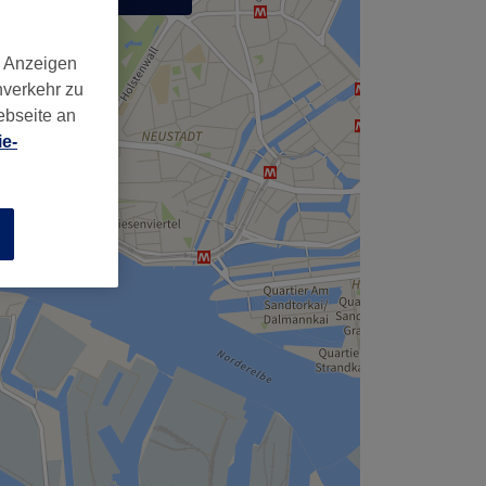
,
d Anzeigen
nverkehr zu
ebseite an
e-
n