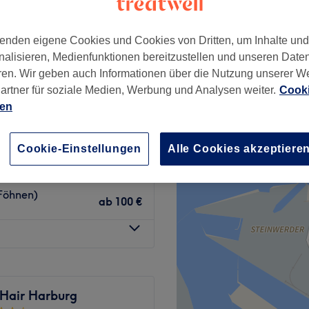
-Center
−
166 Bewertungen
enden eigene Cookies und Cookies von Dritten, um Inhalte un
g, Hamburg
nalisieren, Medienfunktionen bereitzustellen und unseren Date
ren. Wir geben auch Informationen über die Nutzung unserer W
artner für soziale Medien, Werbung und Analysen weiter.
Cooki
ien
ab
70 €
Cookie-Einstellungen
Alle Cookies akzeptiere
110 €
150 €
 Föhnen)
ab
100 €
Hair Harburg