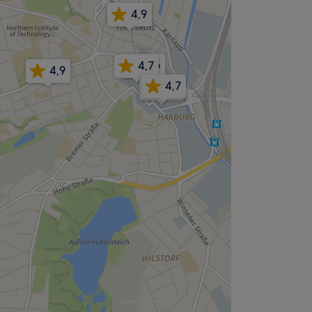
4,9
4,6
4,7
4,9
4,7
4,7