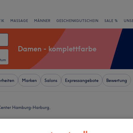
IK
MASSAGE
MÄNNER
GESCHENKGUTSCHEIN
SALE %
UNS
Damen - komplettfarbe
atum
rheiten
Marken
Salons
Expressangebote
Bewertung
-Center Hamburg-Harburg,
+
 Shine Harburg