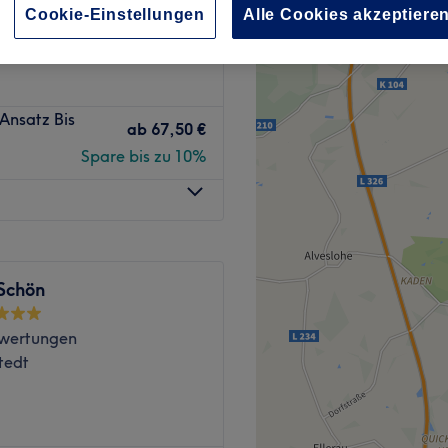
Cookie-Einstellungen
Alle Cookies akzeptiere
nzeiten
Ansatz Bis
ab
67,50 €
Spare bis zu 10%
 Schön
wertungen
tedt
 brauchst eine