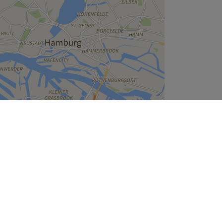
Leaflet
| ©
OpenStreetMap
contributors