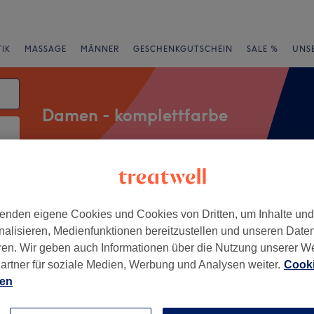
IK
MASSAGE
MÄNNER
GESCHENKGUTSCHEIN
SALE %
UNS
Damen - komplettfarbe
rheiten
Salons
Expressangebote
Bewertung
enden eigene Cookies und Cookies von Dritten, um Inhalte un
nalisieren, Medienfunktionen bereitzustellen und unseren Date
der Nähe von Norderstedt
ren. Wir geben auch Informationen über die Nutzung unserer W
artner für soziale Medien, Werbung und Analysen weiter.
Cooki
+
an Salon
ien
556 Bewertungen
−
f, Hamburg