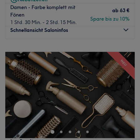
verstehen das Friseur-Handwerk. Aber überzeugen Sie
Damen - Farbe komplett mit
sich doch selbst und kommen Sie vorbei. Hier können Sie
ab
63 €
Fönen
Ihren persönlichen Wunschtermin online buchen.
Spare bis zu 10%
1 Std. 30 Min. - 2 Std. 15 Min.
Zurück zur Salonansicht
Schnellansicht Saloninfos
Montag
10:00
–
20:00
Dienstag
10:00
–
20:00
NEU
Mittwoch
10:00
–
20:00
Donnerstag
10:00
–
20:00
Freitag
10:00
–
20:00
Samstag
11:00
–
16:00
Sonntag
Geschlossen
Donchenko Beauty Aesthetic steht für erstklassige Haar-
und Beauty-Behandlungen im Herzen von Berlin-
Charlottenburg. Hier verbinden sich moderne
Schnitttechniken, hochwertige Colorationen und ein
feines Gespür für Trends zu einem Ergebnis, das deine