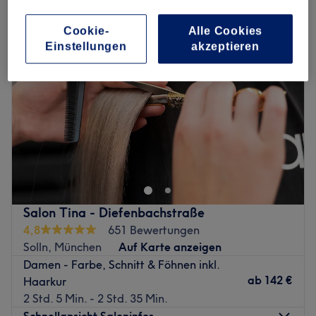
Cookie-
Alle Cookies
Einstellungen
akzeptieren
Salon Tina - Diefenbachstraße
4,8
651 Bewertungen
Solln, München
Auf Karte anzeigen
Damen - Farbe, Schnitt & Föhnen inkl.
ab
142 €
Haarkur
2 Std. 5 Min. - 2 Std. 35 Min.
Schnellansicht Saloninfos