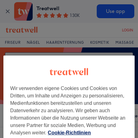
Treatwell
Use app
130K
LOGIN
FRISEUR
NÄGEL
HAARENTFERNUNG
KOSMETIK
MASSAGE
Wir verwenden eigene Cookies und Cookies von
Dritten, um Inhalte und Anzeigen zu personalisieren,
Medienfunktionen bereitzustellen und unseren
Datenverkehr zu analysieren. Wir geben auch
Sortieren nach
Beliebiger Preis
Salons
Expressange
Informationen über die Nutzung unserer Webseite an
unsere Partner für soziale Medien, Werbung und
Analysen weiter.
Cookie-Richtlinien
Ein Salon, der anbietet:
damen - komplettfarbe in Solln, München