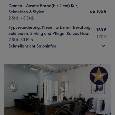
Damen - Ansatz Farbe(bis 2 cm) Kur,
ab
105 €
Schneiden & Stylen.
2 Std. - 3 Std.
Typveränderung, Neue Farbe mit Beratung,
150 €
Schneiden, Styling und Pflege, Kurzes Haar
170 €
2 Std. 30 Min.
Schnellansicht Saloninfos
Montag
Geschlossen
Dienstag
11:00
–
19:00
Mittwoch
11:00
–
19:00
Donnerstag
11:00
–
19:00
Freitag
11:00
–
19:00
Samstag
11:00
–
18:00
Sonntag
Geschlossen
"Begegnung" - das ist die Übersetzung von N-Kuentro,